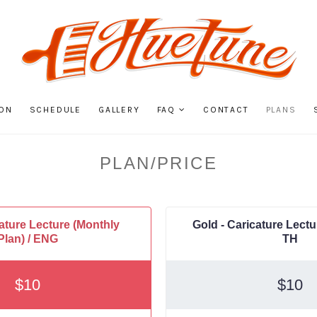
ON
SCHEDULE
GALLERY
FAQ
CONTACT
PLANS
PLAN/PRICE
cature Lecture (Monthly
Gold - Caricature Lectur
Plan) / ENG
TH
$
10
$
10