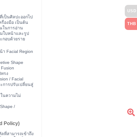
USD
าที่เป็นศิลปะออกไป
รื่องมือ เป็นต้น
THB
สนในการอ่าน
วามใบหน้าและรูป
ระกอบด้วยราย
้า Facial Region
retive Shape
 Fusion
ปทรง
ion / Facial
ารปรับเปลี่ยนสู่
ลในความไม่
 Shape /
d Policy)
ัลที่สามารถเข้าถึง