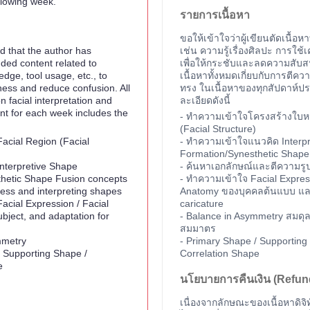
ollowing week.
รายการเนื้อหา
ขอให้เข้าใจว่าผู้เขียนตัดเนื้อห
d that the author has
เช่น ความรู้เรื่องศิลปะ การใช้เค
uded content related to
เพื่อให้กระชับและลดความสับ
edge, tool usage, etc., to
เนื้อหาทั้งหมดเกี่ยบกับการตีค
ess and reduce confusion. All
ทรง ในเนื้อหาของทุกสัปดาห์ป
n facial interpretation and
ละเอียดดังนี้
nt for each week includes the
- ทำความเข้าใจโครงสร้างใบหน
(Facial Structure)
acial Region (Facial
- ทำความเข้าใจแนวคิด Interp
Formation/Synesthetic Shape
Interpretive Shape
- ค้นหาเอกลักษณ์และตีความรู
hetic Shape Fusion concepts
- ทำความเข้าใจ Facial Express
ess and interpreting shapes
Anatomy ของบุคคลต้นแบบ และก
acial Expression / Facial
caricature
bject, and adaptation for
- Balance in Asymmetry สมดุ
สมมาตร
mmetry
- Primary Shape / Supporting
/ Supporting Shape /
Correlation Shape
e
นโยบายการคืนเงิน (Refun
เนื่องจากลักษณะของเนื้อหาดิจิท