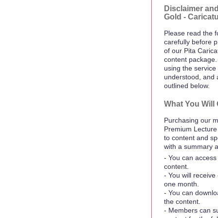
Disclaimer and
Gold - Caricat
Please read the f
carefully before 
of our Pita Caric
content package.
using the service 
understood, and 
outlined below.
What You Will 
Purchasing our mo
Premium Lecture
to content and spe
with a summary a
- You can access 
content.
- You will receiv
one month.
- You can downloa
the content.
- Members can su