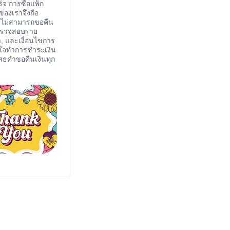
็จ การซื้อแพ็ก
ของเราจึงถือ
ละไม่สามารถขอคืน
ดตรวจสอบราย
หา, และเงื่อนไขการ
ินใจทำการชำระเงิน
เสธคำขอคืนเงินทุก