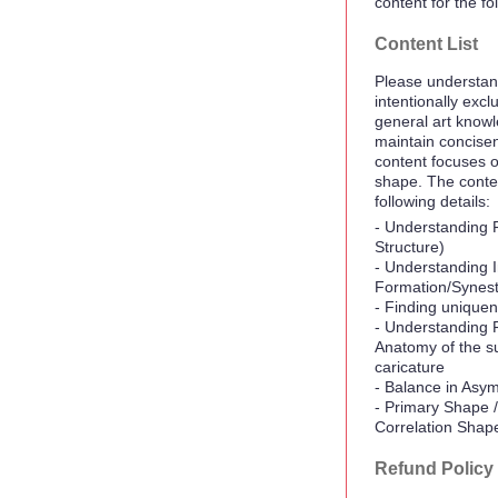
content for the f
Content List
Please understan
intentionally excl
general art knowl
maintain concisen
content focuses o
shape. The conte
following details:
- Understanding F
Structure)
- Understanding 
Formation/Synest
- Finding uniquen
- Understanding F
Anatomy of the su
caricature
- Balance in Asy
- Primary Shape 
Correlation Shap
Refund Policy