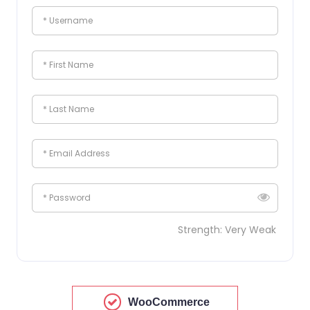
* Username
* First Name
* Last Name
* Email Address
* Password
Strength: Very Weak
WooCommerce