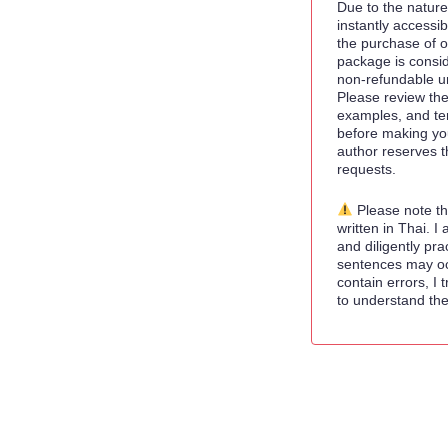
Due to the nature 
instantly accessi
the purchase of o
package is consid
non-refundable u
Please review the
examples, and te
before making yo
author reserves th
requests.
Please note tha
written in Thai. I 
and diligently pra
sentences may occ
contain errors, I t
to understand th