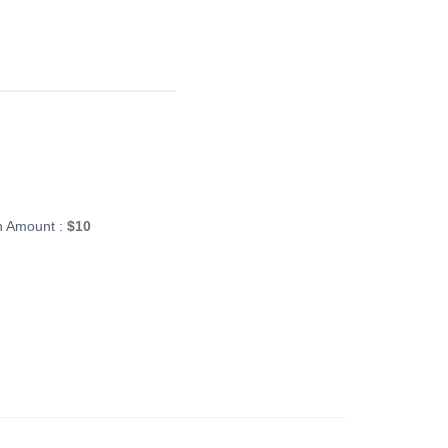
an Amount :
$
10