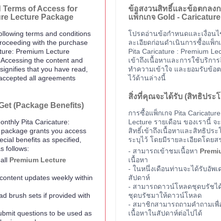
 Terms of Access for
ข้อสงวนสิทธิ์และข้อตกลงกา
ure Lecture Package
แพ็กเกจ Gold - Caricatur
ollowing terms and conditions
โปรดอ่านข้อกำหนดและเงื่อนไข
proceeding with the purchase
ละเอียดก่อนดำเนินการซื้อแพ็ก
ature: Premium Lecture
Pita Caricature : Premium Le
 Accessing the content and
เข้าถึงเนื้อหาและการใช้บริการถ
signifies that you have read,
ทำความเข้าใจ และยอมรับข้อตก
accepted all agreements
ไว้ด้านล่างนี้
สิ่งที่คุณจะได้รับ (สิทธิปร
Get (Package Benefits)
การซื้อแพ็กเกจ Pita Caricatur
nthly Pita Caricature:
Lecture รายเดือน ของเรานี้ จะ
 package grants you access
สิทธิ์เข้าถึงเนื้อหาและสิทธิปร
cial benefits as specified,
ระบุไว้ โดยมีรายละเอียดโดยสรุป
s follows:
- สามารถเข้าชมเนื้อหา
Premi
all
Premium Lecture
เนื้อหา
- ในหนึ่งเดือนท่านจะได้รับอัพเ
e content updates weekly within
สัปดาห์
- สามารถดาวน์โหลดชุดบรัชได้
d brush sets if provided with
ชุดบรัชมาให้ดาวน์โหลด
- สมาชิกสามารถถามคำถามเพื
bmit questions to be used as
เนื้อหาในสัปดาห์ต่อไปได้